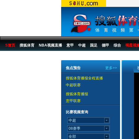
S首页
搜狐体育
NBA视频直播
意甲
中超
国足
德甲
综合
明星视
搜狐体育播报
>
足球
>
中国足球
>
女足
>
2007
>
比赛
>
女足世界杯
>
新闻
焦点预告
更多>>
搜狐体育播报全程直播
中超联赛
搜狐体育播报
意甲联赛
比赛视频查询