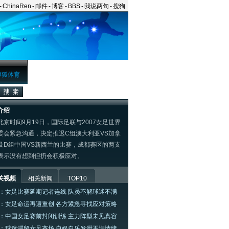
-
ChinaRen
-
邮件
-
博客
-
BBS
-
我说两句
-
搜狗
搜狐体育
介绍
时间9月19日，国际足联与2007女足世界
委会紧急沟通，决定推迟C组澳大利亚VS加拿
及D组中国VS新西兰的比赛，成都赛区的两支
表示没有想到但扔会积极应对。
关视频
相关新闻
TOP10
：女足比赛延期记者连线 队员不解球迷不满
：女足命运再遭重创 各方紧急寻找应对策略
：中国女足赛前封闭训练 主力阵型未见真容
：球迷滞留女足赛场 自娱自乐发泄不满情绪