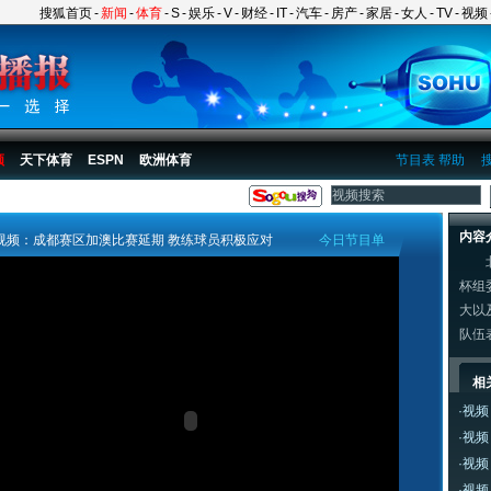
搜狐首页
-
新闻
-
体育
-
S
-
娱乐
-
V
-
财经
-
IT
-
汽车
-
房产
-
家居
-
女人
-
TV
-
视频
频
天下体育
ESPN
欧洲体育
节目表
帮助
内容
视频：成都赛区加澳比赛延期 教练球员积极应对
今日节目单
北京
杯组
大以
队伍
相
·
视频
·
视频
·
视频
·
视频