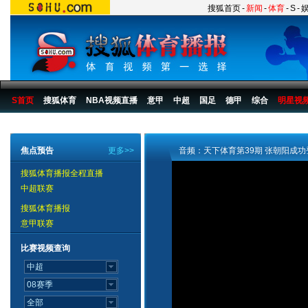
搜狐首页
-
新闻
-
体育
-
S
-
S首页
搜狐体育
NBA视频直播
意甲
中超
国足
德甲
综合
明星视
搜狐体育播报
>
综合
>
其他
焦点预告
更多>>
音频：天下体育第39期 张朝阳成
搜狐体育播报全程直播
中超联赛
搜狐体育播报
意甲联赛
比赛视频查询