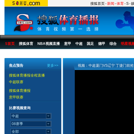
搜狐首页
-
新闻
-
体育
-
S
-
S首页
搜狐体育
NBA视频直播
意甲
中超
国足
德甲
综合
明星视
搜狐体育播报
>
足球
>
中国足球
>
中超
>
2007赛季
>
第28轮
焦点预告
更多>>
视频：中超厦门VS辽宁 丁捷门前
搜狐体育播报全程直播
中超联赛
搜狐体育播报
意甲联赛
比赛视频查询