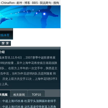
-
ChinaRen
-
邮件
-
博客
-
BBS
-
我说两句
-
搜狗
搜狐体育
介绍
体育讯 11月4日 ，2007赛季中超联赛将展
28轮的较量，其中上海申花将坐镇主场迎战陕
新队 。在双方上半年的一次交手中，陕西是主
-2负申花，当时为申花进球的队员是阿隆索 和
。 历史上双方共交手11次，上海申花5胜3平3
占上风。
关视频
相关新闻
TOP10
：中超上海VS长春 杜震宇头顶脚踢补射得手
：中超上海VS长春 达扎基凌空垫射直入死角