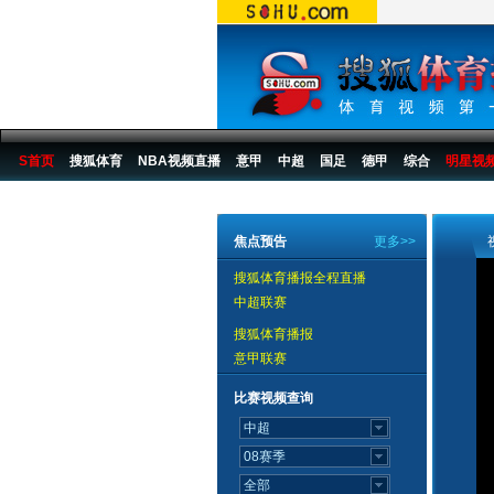
S首页
搜狐体育
NBA视频直播
意甲
中超
国足
德甲
综合
明星视
搜狐体育播报
>
足球
>
中国足球
>
中超
>
2007赛季
>
第28轮
焦点预告
更多>>
搜狐体育播报全程直播
中超联赛
搜狐体育播报
意甲联赛
比赛视频查询