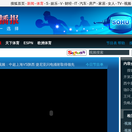
搜狐首页
-
新闻
-
体育
-
S
-
娱乐
-
V
-
财经
-
IT
-
汽车
-
房产
-
家居
-
女人
-
TV
-
视频
频
天下体育
ESPN
欧洲体育
节目表
帮助
内容
视频：中超上海VS陕西 捷尼亚闪电捅射取得领先
今日节目单
搜狐
开第
西中
场0
王珂
负略
相
·
视频
·
视频