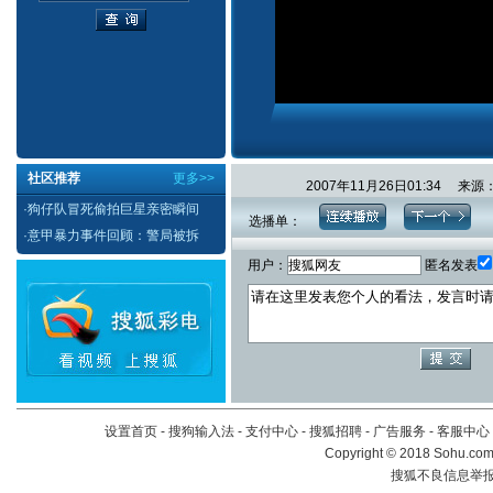
社区推荐
更多>>
2007年11月26日01:34
·
狗仔队冒死偷拍巨星亲密瞬间
选播单：
·
意甲暴力事件回顾：警局被拆
用户：
匿名发表
设置首页
-
搜狗输入法
-
支付中心
-
搜狐招聘
-
广告服务
-
客服中心
Copyright
©
2018 Sohu.com 
搜狐不良信息举