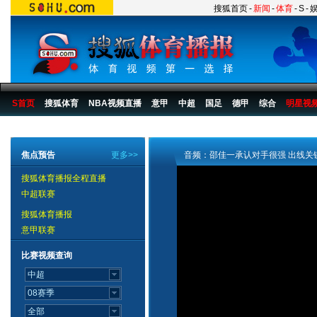
搜狐首页
-
新闻
-
体育
-
S
-
S首页
搜狐体育
NBA视频直播
意甲
中超
国足
德甲
综合
明星视
搜狐体育播报
>
足球
>
中国足球
>
国足
>
2007
>
新闻
焦点预告
更多>>
音频：邵佳一承认对手很强 出线关
搜狐体育播报全程直播
中超联赛
搜狐体育播报
意甲联赛
比赛视频查询