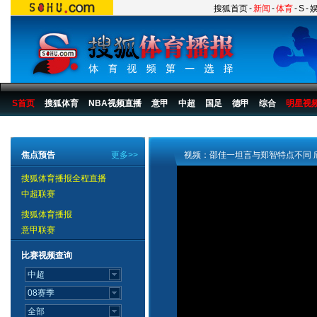
搜狐首页
-
新闻
-
体育
-
S
-
S首页
搜狐体育
NBA视频直播
意甲
中超
国足
德甲
综合
明星视
搜狐体育播报
>
足球
>
中国足球
>
国奥
>
2007
>
新闻
焦点预告
更多>>
视频：邵佳一坦言与郑智特点不同 
搜狐体育播报全程直播
中超联赛
搜狐体育播报
意甲联赛
比赛视频查询