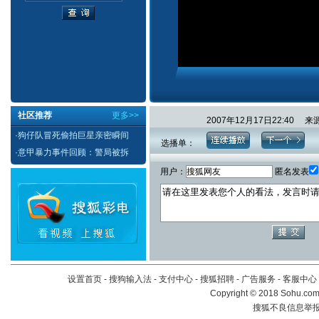
社区推荐
更多>>
2007年12月17日22:4
·
狗仔队冒死偷拍巨星亲密瞬间
选播单：
·
意甲暴力事件回顾：警局被拆
用户：
匿名发表
设置首页
-
搜狗输入法
-
支付中心
-
搜狐招聘
-
广告服务
-
客服中心
Copyright
©
2018 Sohu.com 
搜狐不良信息举