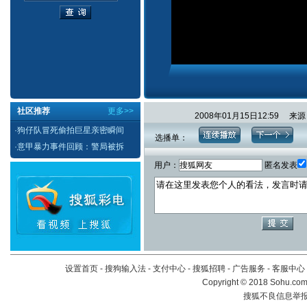
社区推荐
更多>>
2008年01月15日12:59 
·
狗仔队冒死偷拍巨星亲密瞬间
选播单：
·
意甲暴力事件回顾：警局被拆
用户：
匿名发表
设置首页
-
搜狗输入法
-
支付中心
-
搜狐招聘
-
广告服务
-
客服中心
Copyright
©
2018 Sohu.com 
搜狐不良信息举