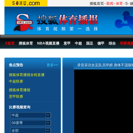
搜狐首页
-
新闻
-
体育
-
S
-
S首页
搜狐体育
NBA视频直播
意甲
中超
国足
德甲
综合
明星视
搜狐体育播报
>
足球
>
中国足球
>
女足
>
2008
>
新闻
焦点预告
更多>>
录音采访女足队员毕妍 身体不适咳
搜狐体育播报全程直播
中超联赛
搜狐体育播报
意甲联赛
比赛视频查询