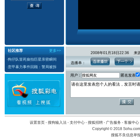
社区推荐
更多>>
2008年01月18日22:3
·
狗仔队冒死偷拍巨星亲密瞬间
选播单：
·
意甲暴力事件回顾：警局被拆
用户：
匿名发表
设置首页
-
搜狗输入法
-
支付中心
-
搜狐招聘
-
广告服务
-
客服中心
Copyright
©
2018 Sohu.com 
搜狐不良信息举