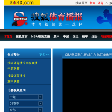
搜狐首页
-
新闻
-
体育
-
S
-
S首页
搜狐体育
NBA视频直播
意甲
中超
国足
德甲
综合
明星视
搜狐体育播报
>
中国篮球
>
CBA
>
07/08赛季
>
07CBA视频八强
焦点预告
更多>>
CBA季后赛广厦VS广东 陈江华朱
搜狐体育播报全程直播
中超联赛
搜狐体育播报
意甲联赛
比赛视频查询