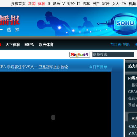
搜狐首页
-
新闻
-
体育
-
S
-
娱乐
-
V
-
财经
-
IT
-
汽车
-
房产
-
家居
-
女人
-
TV
-
视频
频
天下体育
ESPN
欧洲体育
节目表
帮助
热力
CBA-季后赛辽宁VS八一 卫冕冠军止步首轮
今日节目单
内容
搜狐
CB
冕冠
季后
相
·
CB
·
CB