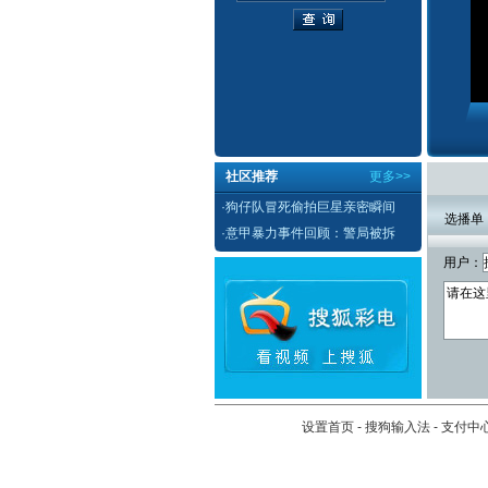
社区推荐
更多>>
·
狗仔队冒死偷拍巨星亲密瞬间
选播单
·
意甲暴力事件回顾：警局被拆
用户：
设置首页
-
搜狗输入法
-
支付中