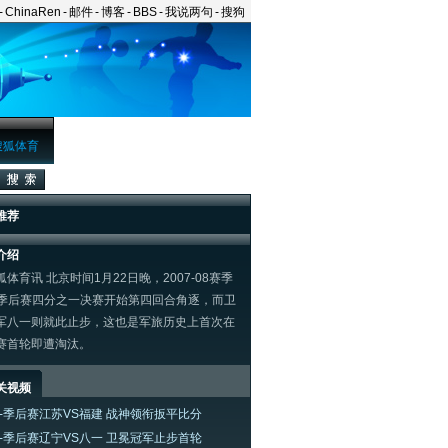
-
ChinaRen
-
邮件
-
博客
-
BBS
-
我说两句
-
搜狗
搜狐体育
推荐
介绍
体育讯 北京时间1月22日晚，2007-08赛季
A季后赛四分之一决赛开始第四回合角逐，而卫
军八一则就此止步，这也是军旅历史上首次在
赛首轮即遭淘汰。
关视频
A-季后赛江苏VS福建 战神领衔扳平比分
A-季后赛辽宁VS八一 卫冕冠军止步首轮