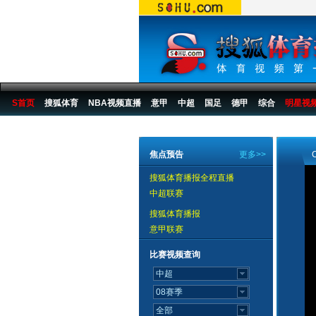
S首页
搜狐体育
NBA视频直播
意甲
中超
国足
德甲
综合
明星视
搜狐体育播报
>
中国篮球
>
CBA
>
07/08赛季
>
07CBA视频八强
焦点预告
更多>>
搜狐体育播报全程直播
中超联赛
搜狐体育播报
意甲联赛
比赛视频查询