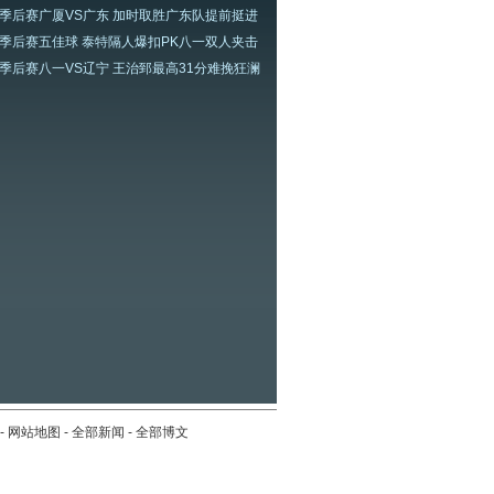
A季后赛广厦VS广东 加时取胜广东队提前挺进
A季后赛五佳球 泰特隔人爆扣PK八一双人夹击
A季后赛八一VS辽宁 王治郅最高31分难挽狂澜
-
网站地图
-
全部新闻
-
全部博文