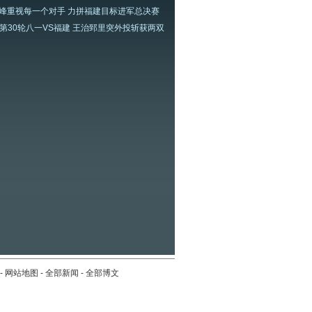
峰重视每一个对手 力拼福建目标进军总决赛
A第30轮八一VS福建 王治郅里突外投斩获两双
-
网站地图
-
全部新闻
-
全部博文