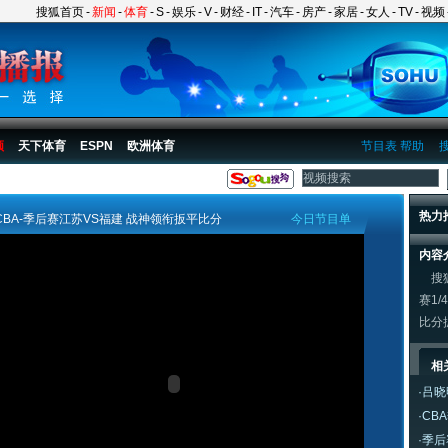
搜狐首页
-
新闻
-
体育
-
S
-
娱乐
-
V
-
财经
-
IT
-
汽车
-
房产
-
家居
-
女人
-
TV
-
视频
频
天下体育
ESPN
欧洲体育
节目表
帮助
热力
CBA-季后赛江苏VS福建 战神领衔扳平比分
今日节目单
内容
搜狐
赛1
比分
相
·
吕晓
·
CB
·
季后