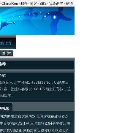
-
ChinaRen
-
邮件
-
博客
-
BBS
-
我说两句
-
搜狗
搜狐体育
推荐
介绍
体育讯 北京时间1月22日19:30，CBA季后
/4决赛，福建队客场以108-107险胜江苏队，总
扳成2平。
关视频
明20助攻难敌大唐两双 江苏客擒福建获赛点
A季后赛福建VS江苏 三叉戟狂砍84分笑傲江湖
赛江苏VS福建 洋帅对抗大华摧枯拉朽取大胜