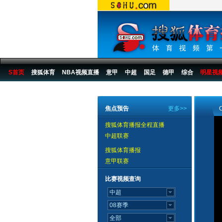
S首页
搜狐体育
NBA视频直播
意甲
中超
国足
德甲
综合
明星视
搜狐体育播报
>
中国篮球
>
CBA
>
07/08赛季
>
07CBA视频八强
焦点预告
更多>>
搜狐体育播报全程直播
中超联赛
搜狐体育播报
意甲联赛
比赛视频查询