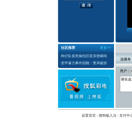
社区推荐
更多>>
·
狗仔队冒死偷拍巨星亲密瞬间
选播单
·
意甲暴力事件回顾：警局被拆
用户：
设置首页
-
搜狗输入法
-
支付中