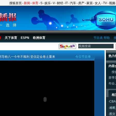
搜狐首页
-
新闻
-
体育
-
S
-
娱乐
-
V
-
财经
-
IT
-
汽车
-
房产
-
家居
-
女人
-
TV
-
视频
频
天下体育
ESPN
欧洲体育
节目表
帮助
热力
阿导称八一今年不顺利 坚信定会卷土重来
今日节目单
内容
搜狐
赛季
布会
相
·
CB
·
难断
·
图文