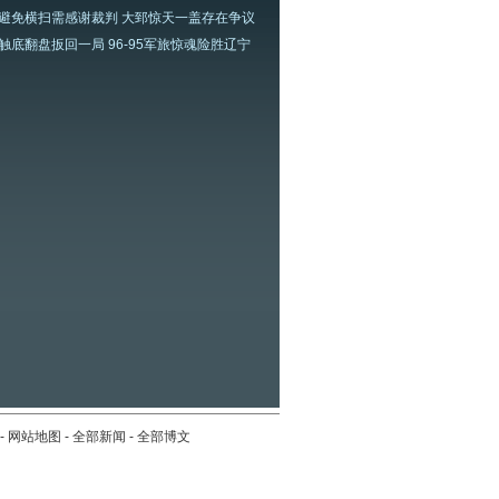
避免横扫需感谢裁判 大郅惊天一盖存在争议
触底翻盘扳回一局 96-95军旅惊魂险胜辽宁
-
网站地图
-
全部新闻
-
全部博文