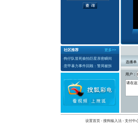
社区推荐
更多>>
·
狗仔队冒死偷拍巨星亲密瞬间
选播单
·
意甲暴力事件回顾：警局被拆
用户：
设置首页
-
搜狗输入法
-
支付中