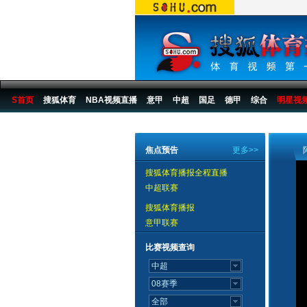
S首页
搜狐体育
NBA视频直播
意甲
中超
国足
德甲
综合
明星视
搜狐体育播报
>
中国篮球
>
CBA
>
07/08赛季
>
07CBA视频八强
焦点预告
更多>>
搜狐体育播报全程直播
中超联赛
搜狐体育播报
意甲联赛
比赛视频查询