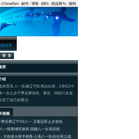
-
ChinaRen
-
邮件
-
博客
-
BBS
-
我说两句
-
搜狗
搜狐体育
推荐
介绍
体育讯 八一队被辽宁队淘汰出局，CBA13个
第一次止步于季后赛首轮。赛后，阿的江在发
上叹了自己的看法。
关视频
A-季后赛辽宁VS八一 卫冕冠军止步首轮
八一情萦绕军旅风 回顾八一出局历程
：大徐谈火箭半程路 心系八一队的生死之战