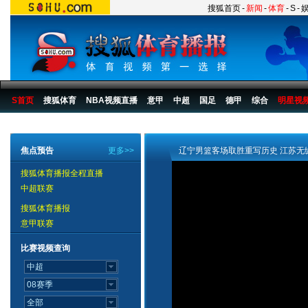
搜狐首页
-
新闻
-
体育
-
S
-
S首页
搜狐体育
NBA视频直播
意甲
中超
国足
德甲
综合
明星视
搜狐体育播报
>
中国篮球
>
CBA
>
07/08赛季
>
季后赛
>
07CBA视频四强
焦点预告
更多>>
辽宁男篮客场取胜重写历史 江苏无
搜狐体育播报全程直播
中超联赛
搜狐体育播报
意甲联赛
比赛视频查询