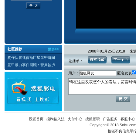
社区推荐
更多>>
2008年01月25日23:18
·
狗仔队冒死偷拍巨星亲密瞬间
选播单：
·
意甲暴力事件回顾：警局被拆
用户：
匿名发表
设置首页
-
搜狗输入法
-
支付中心
-
搜狐招聘
-
广告服务
-
客服中心
Copyright
©
2018 Sohu.com 
搜狐不良信息举