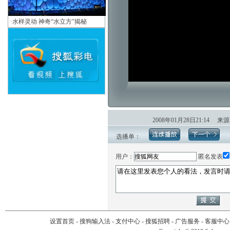
·
水样灵动 神奇“水立方”揭秘
2008年01月28日21:14
选播单：
用户：
匿名发表
设置首页
-
搜狗输入法
-
支付中心
-
搜狐招聘
-
广告服务
-
客服中心