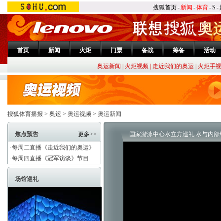
搜狐首页
-
新闻
-
体育
-
S
-
首页
新闻
火炬
门票
备战
筹备
活动
奥运新闻
|
火炬视频
|
走近我们的奥运
|
火炬手
搜狐体育播报
>
奥运
>
奥运视频
>
奥运新闻
焦点预告
更多
>>
国家游泳中心水立方巡礼 水与内部
·每周二直播《走近我们的奥运》
·每周四直播《冠军访谈》节目
场馆巡礼