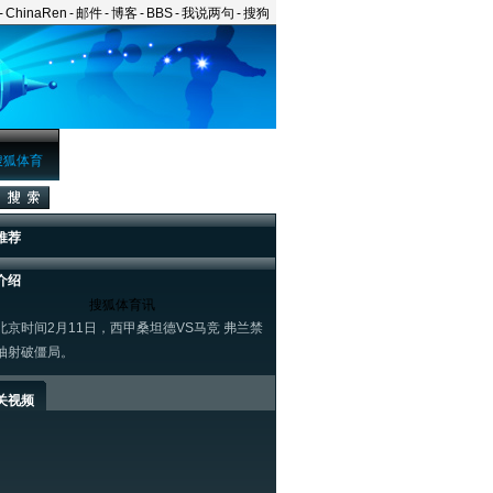
-
ChinaRen
-
邮件
-
博客
-
BBS
-
我说两句
-
搜狗
搜狐体育
推荐
介绍
搜狐体育讯
时间2月11日，西甲桑坦德VS马竞 弗兰禁
抽射破僵局。
关视频