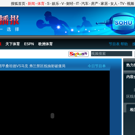
搜狐首页
-
新闻
-
体育
-
S
-
娱乐
-
V
-
财经
-
IT
-
汽车
-
房产
-
家居
-
女人
-
TV
-
视频
频
天下体育
ESPN
欧洲体育
节目表
帮助
热力
西甲桑坦德VS马竞 弗兰禁区线抽射破僵局
今日节目单
内容
北京
区线
相