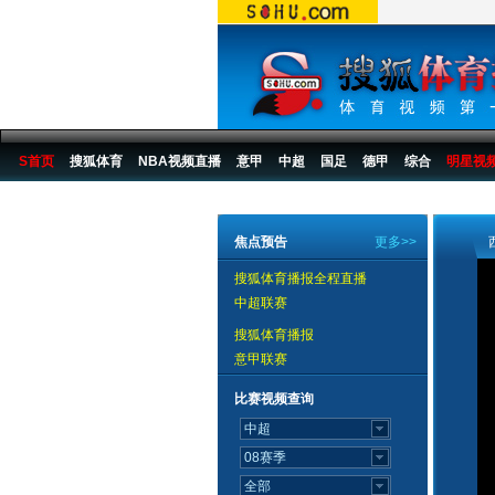
S首页
搜狐体育
NBA视频直播
意甲
中超
国足
德甲
综合
明星视
搜狐体育播报
>
足球
>
国际足球
>
西甲
>
07/08赛季
>
比赛
>
第23轮
焦点预告
更多>>
搜狐体育播报全程直播
中超联赛
搜狐体育播报
意甲联赛
比赛视频查询