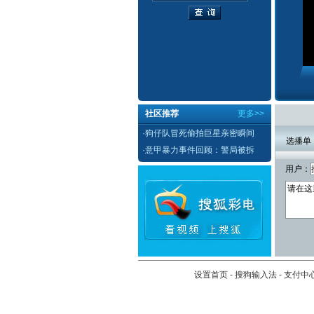
社区推荐
更多>>
·
狗仔队冒死偷拍巨星亲密瞬间
选播单
·
意甲暴力事件回顾：警局被拆
用户：
设置首页
-
搜狗输入法
-
支付中