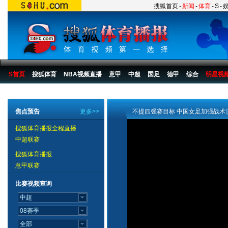
搜狐首页
-
新闻
-
体育
-
S
-
S首页
搜狐体育
NBA视频直播
意甲
中超
国足
德甲
综合
明星视
搜狐体育播报
>
足球
>
中国足球
>
女足
>
2008
>
新闻
焦点预告
更多>>
不提四强赛目标 中国女足加强战术
搜狐体育播报全程直播
中超联赛
搜狐体育播报
意甲联赛
比赛视频查询