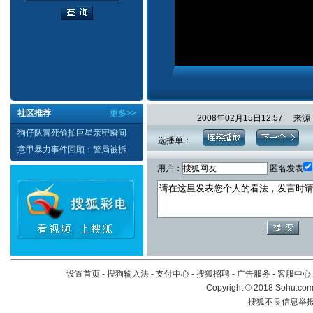
社区推荐
更多>>
2008年02月15日12:57 
·
狗仔队冒死偷拍巨星亲密瞬间
选播单：
·
意甲暴力事件回顾：警局被拆
用户：
匿名发表
设置首页
-
搜狗输入法
-
支付中心
-
搜狐招聘
-
广告服务
-
客服中心
Copyright
©
2018 Sohu.com 
搜狐不良信息举