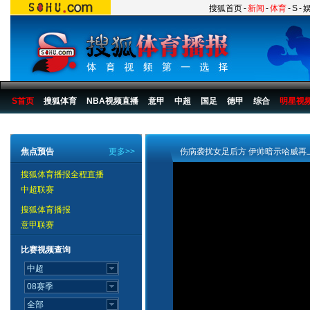
搜狐首页
-
新闻
-
体育
-
S
-
S首页
搜狐体育
NBA视频直播
意甲
中超
国足
德甲
综合
明星视
搜狐体育播报
>
足球
>
中国足球
>
女足
>
2008
>
新闻
焦点预告
更多>>
伤病袭扰女足后方 伊帅暗示哈威再
搜狐体育播报全程直播
中超联赛
搜狐体育播报
意甲联赛
比赛视频查询