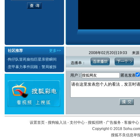
社区推荐
更多>>
2008年02月20日19:03 
·
狗仔队冒死偷拍巨星亲密瞬间
选播单：
·
意甲暴力事件回顾：警局被拆
用户：
匿名发表
设置首页
-
搜狗输入法
-
支付中心
-
搜狐招聘
-
广告服务
-
客服中心
Copyright
©
2018 Sohu.com 
搜狐不良信息举