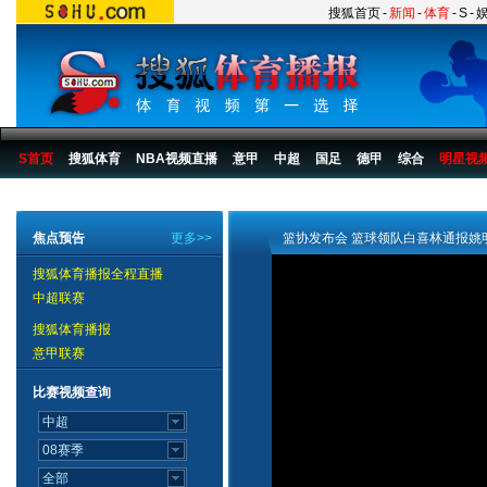
搜狐首页
-
新闻
-
体育
-
S
-
S首页
搜狐体育
NBA视频直播
意甲
中超
国足
德甲
综合
明星视
搜狐体育播报
>
中国篮球
>
男篮
>
2008
>
新闻
焦点预告
更多>>
篮协发布会 篮球领队白喜林通报姚
搜狐体育播报全程直播
中超联赛
搜狐体育播报
意甲联赛
比赛视频查询