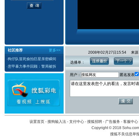
社区推荐
更多>>
2008年02月27日15:54 
·
狗仔队冒死偷拍巨星亲密瞬间
选播单：
·
意甲暴力事件回顾：警局被拆
用户：
匿名发表
设置首页
-
搜狗输入法
-
支付中心
-
搜狐招聘
-
广告服务
-
客服中心
Copyright
©
2018 Sohu.com 
搜狐不良信息举