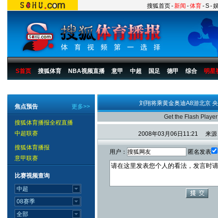
搜狐首页
-
新闻
-
体育
-
S
-
S首页
搜狐体育
NBA视频直播
意甲
中超
国足
德甲
综合
明星
搜狐体育播报
>
综合
>
其他
>
刘翔视频
刘翔将乘黄金奥迪A8游北京 
焦点预告
更多>>
Get the Flash Player
搜狐体育播报全程直播
中超联赛
2008年03月06日11:21 
搜狐体育播报
用户：
匿名发表
意甲联赛
比赛视频查询