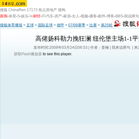
搜狐
ChinaRen
17173
焦点房地产
搜狗
新闻
-
体育
-
S
-
娱乐
-
V
-
财经
-
IT
-
汽车
-
房产
-
家居
-
女人
-
视频
-
播客
-
邮件
-
博客
-
BBS
-
我说两句
搜狐体育播报
>
足球
>
国际足球
>
德甲
>
07/08赛季
>
比赛
>
第25轮
高佬扬科勒力挽狂澜 纽伦堡主场1-1
发布时间:2008年03月24日06:53 | 作者：姜楠 |
我来说两句
| 
获取Flash播放器
to see this player.