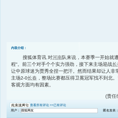
内容介绍：
搜狐体育讯 对
河南
队来说，本赛季一开始就遭
程”。前三个对手个个实力强劲，接下来主场迎战
长
让中原球迷为贾秀全捏一把汗。然而结果却让人非
主场2-0
长春
，整场比赛都压得卫冕冠军找不到北。
客观方面均有因素。
(责任编
查看所有评论 >>
已有评论
用户：
匿名发表