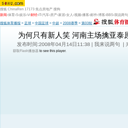
搜狐
ChinaRen
17173
焦点房地产
搜狗
新闻
-
体育
-
S
-
娱乐
-
V
-
财经
-
IT
-
汽车
-
房产
-
家居
-
女人
-
视频
-
播客
-
邮件
-
博客
-
BBS
-
我说两句
搜狐体育播报
>
足球
>
中国足球
>
中超
>
2008赛季
>
第03轮
为何只有新人笑 河南主场擒亚泰
发布时间:2008年04月14日11:38 |
我来说两句
|
获取Flash播放器
to see this player.