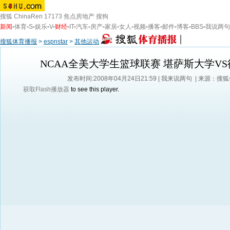
搜狐
ChinaRen
17173
焦点房地产
搜狗
新闻
-
体育
-
S
-
娱乐
-
V
-
财经
-
IT
-
汽车
-
房产
-
家居
-
女人
-
视频
-
播客
-
邮件
-
博客
-
BBS
-
我说两句
搜狐体育播报
>
espnstar
>
其他运动
NCAA全美大学生篮球联赛 堪萨斯大学V
发布时间:2008年04月24日21:59 |
我来说两句
| 来源：搜
获取Flash播放器
to see this player.