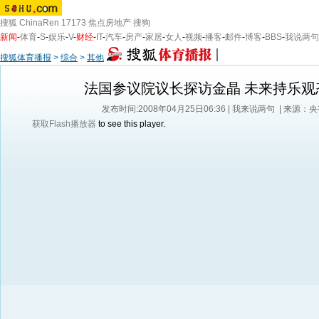
搜狐
ChinaRen
17173
焦点房地产
搜狗
新闻
-
体育
-
S
-
娱乐
-
V
-
财经
-
IT
-
汽车
-
房产
-
家居
-
女人
-
视频
-
播客
-
邮件
-
博客
-
BBS
-
我说两句
搜狐体育播报
>
综合
>
其他
法国参议院议长探访金晶 未来持乐观
发布时间:2008年04月25日06:36 |
我来说两句
| 来源：
获取Flash播放器
to see this player.