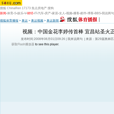
搜狐
ChinaRen
17173
焦点房地产
搜狗
新闻
-
体育
-
S
-
娱乐
-
V
-
财经
-
IT
-
汽车
-
房产
-
家居
-
女人
-
视频
-
播客
-
邮件
-
博客
-
BBS
-
我说两句
搜狐体育播报
>
奥运
>
奥运视频
>
奥运新闻
视频：中国金花李婷传首棒 宜昌站圣火
发布时间:2008年06月01日09:26 |
我来说两句
| 来源：第29届奥林
获取Flash播放器
to see this player.