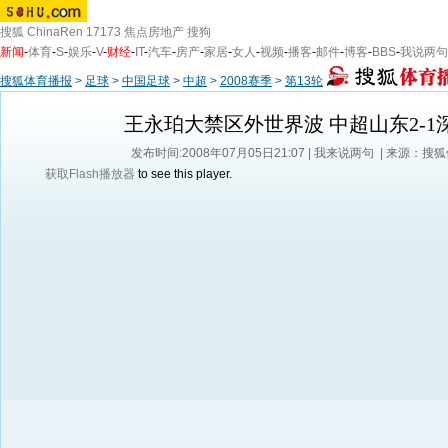
搜狐
ChinaRen
17173
焦点房地产
搜狗
新闻
-
体育
-
S
-
娱乐
-
V
-
财经
-
IT
-
汽车
-
房产
-
家居
-
女人
-
视频
-
播客
-
邮件
-
博客
-
BBS
-
我说两句
搜狐体育播报
>
足球
>
中国足球
>
中超
>
2008赛季
>
第13轮
王永珀大禁区外世界波 中超山东2-1
发布时间:2008年07月05日21:07 |
我来说两句
| 来源：搜
获取Flash播放器
to see this player.