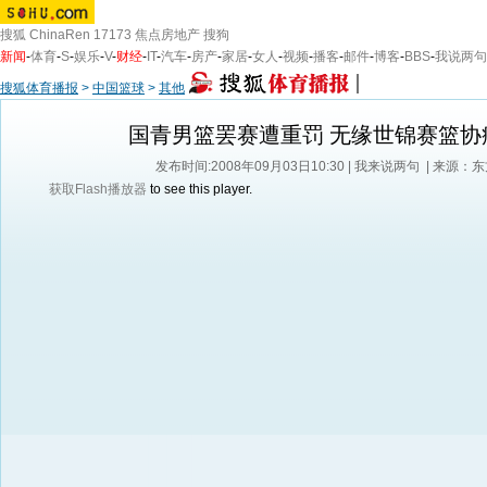
搜狐
ChinaRen
17173
焦点房地产
搜狗
新闻
-
体育
-
S
-
娱乐
-
V
-
财经
-
IT
-
汽车
-
房产
-
家居
-
女人
-
视频
-
播客
-
邮件
-
博客
-
BBS
-
我说两句
搜狐体育播报
>
中国篮球
>
其他
国青男篮罢赛遭重罚 无缘世锦赛篮协
发布时间:2008年09月03日10:30 |
我来说两句
| 来源：
获取Flash播放器
to see this player.