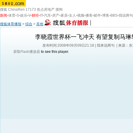
搜狐
ChinaRen
17173
焦点房地产
搜狗
新闻
-
体育
-
S
-
娱乐
-
V
-
财经
-
IT
-
汽车
-
房产
-
家居
-
女人
-
视频
-
播客
-
邮件
-
博客
-
BBS
-
我说两句
搜狐体育播报
>
综合
>
其他
李晓霞世界杯一飞冲天 有望复制马琳
发布时间:2008年09月09日21:18 |
我来说两句
| 来源：
获取Flash播放器
to see this player.