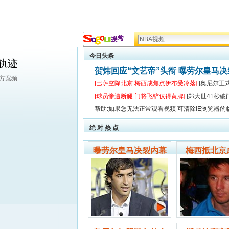
今日头条
轨迹
贺炜回应“文艺帝”头衔 曝劳尔皇马
东方宽频
[巴萨空降北京 梅西成焦点伊布受冷落]
[奥尼尔正
[球员惨遭断腿 门将飞铲仅得黄牌]
[郑大世41秒破
帮助:如果您无法正常观看视频 可清除IE浏览器的
绝 对 热 点
曝劳尔皇马决裂内幕
梅西抵北京