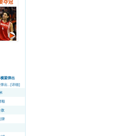
要夺冠
中横梁弹出
...[详细]
米
群殴
公敌
黄牌