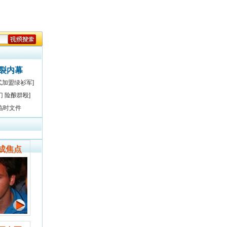
决裂内幕
式加盟绿衫军]
门 险酿群殴]
临时文件
成焦点