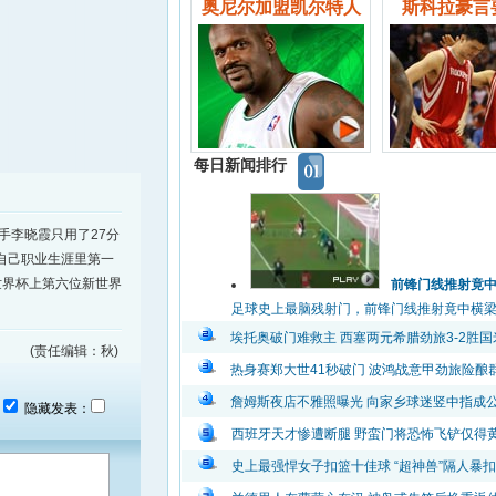
奥尼尔加盟凯尔特人
斯科拉豪言
每日新闻排行
手李晓霞只用了27分
获得自己职业生涯里第一
世界杯上第六位新世界
前锋门线推射竟
足球史上最脑残射门，前锋门线推射竟中横梁弹出
埃托奥破门难救主 西塞两元希腊劲旅3-2胜国
(责任编辑：秋)
热身赛郑大世41秒破门 波鸿战意甲劲旅险酿
詹姆斯夜店不雅照曝光 向家乡球迷竖中指成
：
隐藏发表：
西班牙天才惨遭断腿 野蛮门将恐怖飞铲仅得
史上最强悍女子扣篮十佳球 “超神兽”隔人暴扣