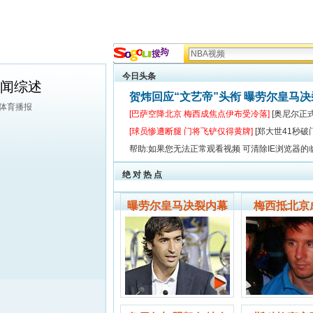
今日头条
新闻综述
贺炜回应“文艺帝”头衔 曝劳尔皇马
狐体育播报
[巴萨空降北京 梅西成焦点伊布受冷落]
[奥尼尔正
[球员惨遭断腿 门将飞铲仅得黄牌]
[郑大世41秒破
帮助:如果您无法正常观看视频 可清除IE浏览器的
绝 对 热 点
曝劳尔皇马决裂内幕
梅西抵北京