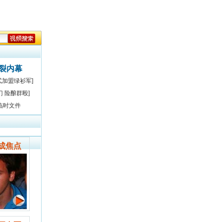
决裂内幕
式加盟绿衫军]
门 险酿群殴]
临时文件
成焦点