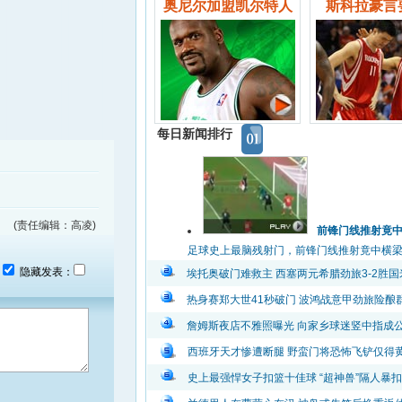
奥尼尔加盟凯尔特人
斯科拉豪言
每日新闻排行
(责任编辑：高凌)
前锋门线推射竟
足球史上最脑残射门，前锋门线推射竟中横梁弹出
：
隐藏发表：
埃托奥破门难救主 西塞两元希腊劲旅3-2胜国
热身赛郑大世41秒破门 波鸿战意甲劲旅险酿
詹姆斯夜店不雅照曝光 向家乡球迷竖中指成
西班牙天才惨遭断腿 野蛮门将恐怖飞铲仅得
史上最强悍女子扣篮十佳球 “超神兽”隔人暴扣