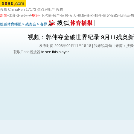
搜狐
ChinaRen
17173
焦点房地产
搜狗
新闻
-
体育
-
S
-
娱乐
-
V
-
财经
-
IT
-
汽车
-
房产
-
家居
-
女人
-
视频
-
播客
-
邮件
-
博客
-
BBS
-
我说两句
搜狐体育播报
>
残奥会
>
各界
视频：郭伟夺金破世界纪录 9月11残奥
发布时间:2008年09月11日18:18 |
我来说两句
| 来源：搜
获取Flash播放器
to see this player.