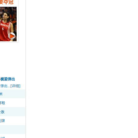
要夺冠
中横梁弹出
...[详细]
米
群殴
公敌
黄牌