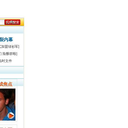
决裂内幕
式加盟绿衫军]
门 险酿群殴]
临时文件
成焦点