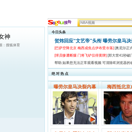
今日头条
女神
贺炜回应“文艺帝”头衔 曝劳尔皇马
来源：搜狐体育
[巴萨空降北京 梅西成焦点伊布受冷落]
[奥尼尔正
[球员惨遭断腿 门将飞铲仅得黄牌]
[郑大世41秒破
帮助:如果您无法正常观看视频 可清除IE浏览器的
绝 对 热 点
曝劳尔皇马决裂内幕
梅西抵北京