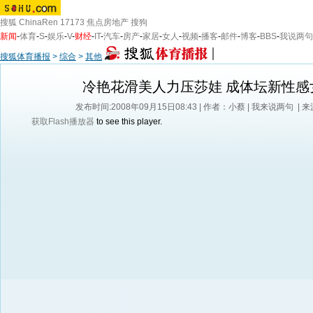
搜狐
ChinaRen
17173
焦点房地产
搜狗
新闻
-
体育
-
S
-
娱乐
-
V
-
财经
-
IT
-
汽车
-
房产
-
家居
-
女人
-
视频
-
播客
-
邮件
-
博客
-
BBS
-
我说两句
搜狐体育播报
>
综合
>
其他
冷艳花滑美人力压莎娃 成体坛新性感
发布时间:2008年09月15日08:43 | 作者：小蔡 |
我来说两句
| 
获取Flash播放器
to see this player.