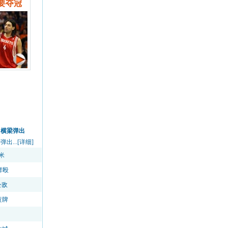
要夺冠
中横梁弹出
...[详细]
米
群殴
公敌
黄牌