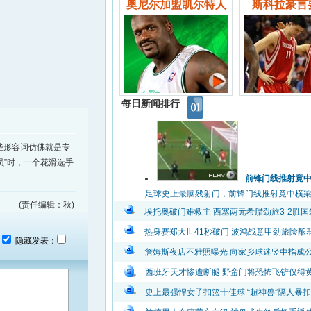
奥尼尔加盟凯尔特人
斯科拉豪言
每日新闻排行
些形容词仿佛就是专
员”时，一个花滑选手
前锋门线推射竟
足球史上最脑残射门，前锋门线推射竟中横梁弹出
(责任编辑：秋)
埃托奥破门难救主 西塞两元希腊劲旅3-2胜国
热身赛郑大世41秒破门 波鸿战意甲劲旅险酿
：
隐藏发表：
詹姆斯夜店不雅照曝光 向家乡球迷竖中指成
西班牙天才惨遭断腿 野蛮门将恐怖飞铲仅得
史上最强悍女子扣篮十佳球 “超神兽”隔人暴扣