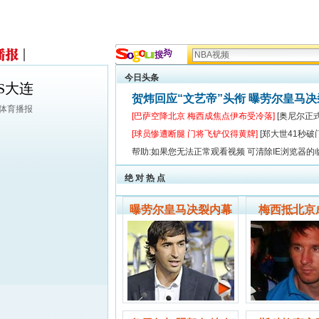
今日头条
S大连
贺炜回应“文艺帝”头衔 曝劳尔皇马
狐体育播报
[巴萨空降北京 梅西成焦点伊布受冷落]
[奥尼尔正
[球员惨遭断腿 门将飞铲仅得黄牌]
[郑大世41秒破
帮助:如果您无法正常观看视频 可清除IE浏览器的
绝 对 热 点
曝劳尔皇马决裂内幕
梅西抵北京