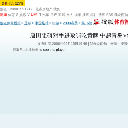
搜狐
ChinaRen
17173
焦点房地产
搜狗
新闻
-
体育
-
S
-
娱乐
-
V
-
财经
-
IT
-
汽车
-
房产
-
家居
-
女人
-
视频
-
播客
-
邮件
-
博客
-
BBS
-
我说两句
搜狐体育播报
>
足球
>
中国足球
>
中超
>
2008赛季
>
第16轮
唐田阻碍对手进攻罚吃黄牌 中超青岛V
发布时间:2008年09月15日16:49 |
我来说两句
| 来源：搜
获取Flash播放器
to see this player.