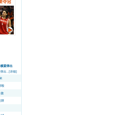
要夺冠
中横梁弹出
...[详细]
米
群殴
公敌
黄牌