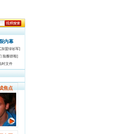
决裂内幕
式加盟绿衫军]
门 险酿群殴]
临时文件
成焦点