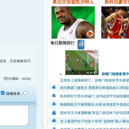
奥尼尔加盟凯尔特人
斯科拉豪言
每日新闻排行
进攻，无奈被教练罚
前锋门线推射竟
(责任编辑：song)
足球史上最脑残射门，前锋门线推射竟中横梁弹出
埃托奥破门难救主 西塞两元希腊劲旅3-2胜国
：
隐藏发表：
热身赛郑大世41秒破门 波鸿战意甲劲旅险酿
詹姆斯夜店不雅照曝光 向家乡球迷竖中指成
西班牙天才惨遭断腿 野蛮门将恐怖飞铲仅得
史上最强悍女子扣篮十佳球 “超神兽”隔人暴扣