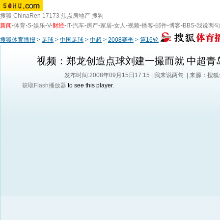
搜狐
ChinaRen
17173
焦点房地产
搜狗
新闻
-
体育
-
S
-
娱乐
-
V
-
财经
-
IT
-
汽车
-
房产
-
家居
-
女人
-
视频
-
播客
-
邮件
-
博客
-
BBS
-
我说两句
搜狐体育播报
>
足球
>
中国足球
>
中超
>
2008赛季
>
第16轮
视频：郑龙创造点球刘建一撮而就 中超青
发布时间:2008年09月15日17:15 |
我来说两句
| 来源：搜
获取Flash播放器
to see this player.