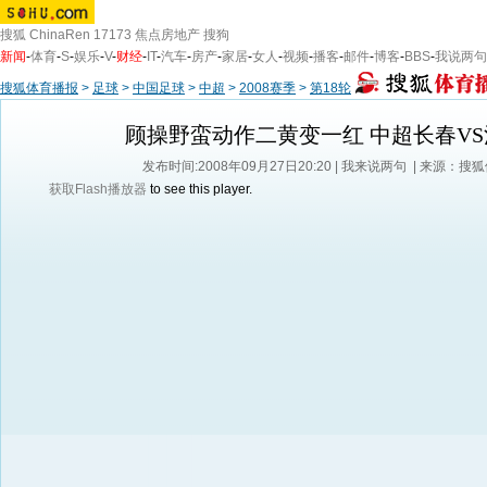
搜狐
ChinaRen
17173
焦点房地产
搜狗
新闻
-
体育
-
S
-
娱乐
-
V
-
财经
-
IT
-
汽车
-
房产
-
家居
-
女人
-
视频
-
播客
-
邮件
-
博客
-
BBS
-
我说两句
搜狐体育播报
>
足球
>
中国足球
>
中超
>
2008赛季
>
第18轮
顾操野蛮动作二黄变一红 中超长春VS
发布时间:2008年09月27日20:20 |
我来说两句
| 来源：搜
获取Flash播放器
to see this player.