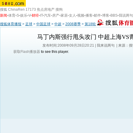
搜狐
ChinaRen
17173
焦点房地产
搜狗
新闻
-
体育
-
S
-
娱乐
-
V
-
财经
-
IT
-
汽车
-
房产
-
家居
-
女人
-
视频
-
播客
-
邮件
-
博客
-
BBS
-
我说两句
搜狐体育播报
>
足球
>
中国足球
>
中超
>
2008赛季
>
第18轮
马丁内斯强行甩头攻门 中超上海VS
发布时间:2008年09月28日20:21 |
我来说两句
| 来源：
获取Flash播放器
to see this player.