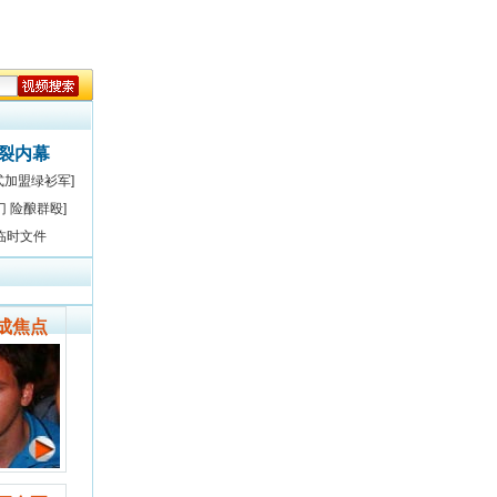
决裂内幕
式加盟绿衫军]
门 险酿群殴]
临时文件
成焦点