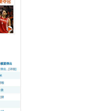
要夺冠
中横梁弹出
...[详细]
米
群殴
公敌
黄牌