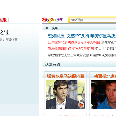
今日头条
之过
贺炜回应“文艺帝”头衔 曝劳尔皇马
来源：搜狐体育
[巴萨空降北京 梅西成焦点伊布受冷落]
[奥尼尔正
[球员惨遭断腿 门将飞铲仅得黄牌]
[郑大世41秒破
帮助:如果您无法正常观看视频 可清除IE浏览器的
绝 对 热 点
曝劳尔皇马决裂内幕
梅西抵北京