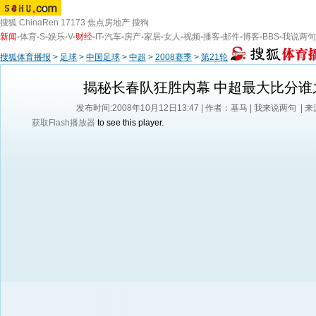
搜狐
ChinaRen
17173
焦点房地产
搜狗
新闻
-
体育
-
S
-
娱乐
-
V
-
财经
-
IT
-
汽车
-
房产
-
家居
-
女人
-
视频
-
播客
-
邮件
-
博客
-
BBS
-
我说两句
搜狐体育播报
>
足球
>
中国足球
>
中超
>
2008赛季
>
第21轮
揭秘长春队狂胜内幕 中超最大比分谁
发布时间:2008年10月12日13:47 | 作者：基马 |
我来说两句
| 
获取Flash播放器
to see this player.