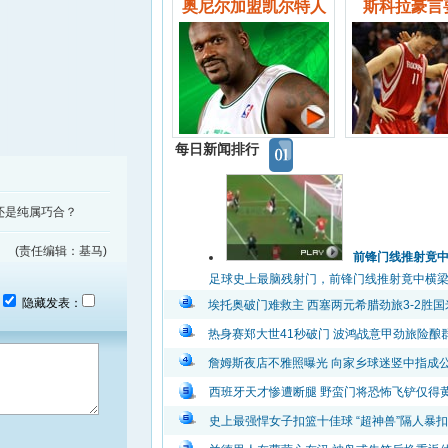
奥尼尔加盟凯尔特人
斯科拉豪言
每日新闻排行
还是纯属巧合？
(责任编辑：基马)
前锋门线推射竟
足球史上最脑残射门，前锋门线推射竟中横梁弹出
：
隐藏发表：
埃托奥破门难救主 西塞两元希腊劲旅3-2胜国
热身赛郑大世41秒破门 波鸿战意甲劲旅险酿
詹姆斯夜店不雅照曝光 向家乡球迷竖中指成
西班牙天才惨遭断腿 野蛮门将恐怖飞铲仅得
史上最强悍女子扣篮十佳球 “超神兽”隔人暴扣