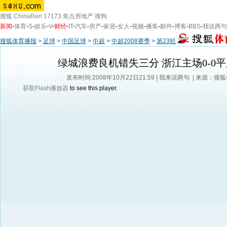
搜狐
ChinaRen
17173
焦点房地产
搜狗
新闻
-
体育
-
S
-
娱乐
-
V
-
财经
-
IT
-
汽车
-
房产
-
家居
-
女人
-
视频
-
播客
-
邮件
-
博客
-
BBS
-
我说两句
搜狐体育播报
>
足球
>
中国足球
>
中超
>
中超2008赛季
>
第23轮
绿城浪费良机错失三分 浙江主场0-0
发布时间:2008年10月22日21:59 |
我来说两句
| 来源：搜
获取Flash播放器
to see this player.