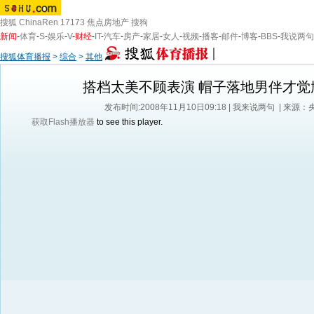
搜狐
ChinaRen
17173
焦点房地产
搜狗
新闻
-
体育
-
S
-
娱乐
-
V
-
财经
-
IT
-
汽车
-
房产
-
家居
-
女人
-
视频
-
播客
-
邮件
-
博客
-
BBS
-
我说两句
搜狐体育播报
>
综合
>
其他
搭档太美不顾表演 帽子落地男伴才觉
发布时间:2008年11月10日09:18 |
我来说两句
| 来源：
获取Flash播放器
to see this player.