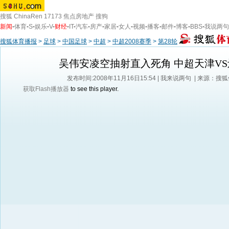
搜狐
ChinaRen
17173
焦点房地产
搜狗
新闻
-
体育
-
S
-
娱乐
-
V
-
财经
-
IT
-
汽车
-
房产
-
家居
-
女人
-
视频
-
播客
-
邮件
-
博客
-
BBS
-
我说两句
搜狐体育播报
>
足球
>
中国足球
>
中超
>
中超2008赛季
>
第28轮
吴伟安凌空抽射直入死角 中超天津VS
发布时间:2008年11月16日15:54 |
我来说两句
| 来源：搜
获取Flash播放器
to see this player.