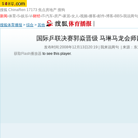
搜狐
ChinaRen
17173
焦点房地产
搜狗
新闻
-
体育
-
S
-
娱乐
-
V
-
财经
-
IT
-
汽车
-
房产
-
家居
-
女人
-
视频
-
播客
-
邮件
-
博客
-
BBS
-
我说两句
搜狐体育播报
>
综合
>
其他
国际乒联决赛郭焱晋级 马琳马龙会师
发布时间:2008年12月13日20:19 |
我来说两句
| 来源：
获取Flash播放器
to see this player.