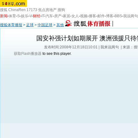
搜狐
ChinaRen
17173
焦点房地产
搜狗
新闻
-
体育
-
S
-
娱乐
-
V
-
财经
-
IT
-
汽车
-
房产
-
家居
-
女人
-
视频
-
播客
-
邮件
-
博客
-
BBS
-
我说两句
搜狐体育播报
>
足球
>
中国足球
>
其他
国安补强计划如期展开 澳洲强援只待
发布时间:2008年12月18日10:01 |
我来说两句
| 来源：
获取Flash播放器
to see this player.