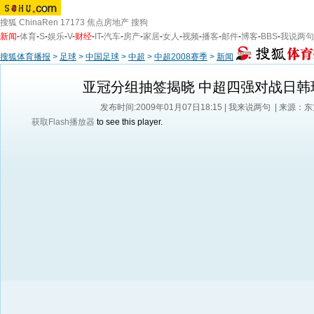
搜狐
ChinaRen
17173
焦点房地产
搜狗
新闻
-
体育
-
S
-
娱乐
-
V
-
财经
-
IT
-
汽车
-
房产
-
家居
-
女人
-
视频
-
播客
-
邮件
-
博客
-
BBS
-
我说两句
搜狐体育播报
>
足球
>
中国足球
>
中超
>
中超2008赛季
>
新闻
亚冠分组抽签揭晓 中超四强对战日韩
发布时间:2009年01月07日18:15 |
我来说两句
| 来源：
获取Flash播放器
to see this player.