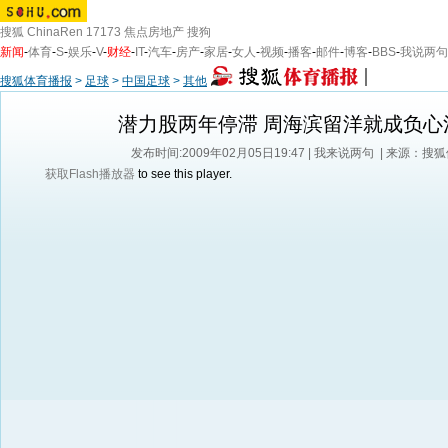
搜狐
ChinaRen
17173
焦点房地产
搜狗
新闻
-
体育
-
S
-
娱乐
-
V
-
财经
-
IT
-
汽车
-
房产
-
家居
-
女人
-
视频
-
播客
-
邮件
-
博客
-
BBS
-
我说两句
搜狐体育播报
>
足球
>
中国足球
>
其他
潜力股两年停滞 周海滨留洋就成负心
发布时间:2009年02月05日19:47 |
我来说两句
| 来源：搜
获取Flash播放器
to see this player.