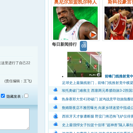
奥尼尔加盟凯尔特人
斯科拉豪言
每日新闻排行
这里进行了自己22
。
前锋门线推射竟
(责任编辑：王飞)
足球史上最脑残射门，前锋门线推射竟中横梁弹出
埃托奥破门难救主 西塞两元希腊劲旅3-2胜国
：
隐藏发表：
热身赛郑大世41秒破门 波鸿战意甲劲旅险酿
詹姆斯夜店不雅照曝光 向家乡球迷竖中指成
西班牙天才惨遭断腿 野蛮门将恐怖飞铲仅得
史上最强悍女子扣篮十佳球 “超神兽”隔人暴扣