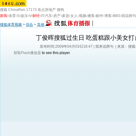
搜狐
ChinaRen
17173
焦点房地产
搜狗
新闻
-
体育
-
S
-
娱乐
-
V
-
财经
-
IT
-
汽车
-
房产
-
家居
-
女人
-
视频
-
播客
-
邮件
-
博客
-
BBS
-
我说两句
搜狐体育视频
>
综合
>
其他
丁俊晖搜狐过生日 吃蛋糕跟小美女打
发布时间:2009年04月03日18:47 |
我来说两句
| 来源：搜
获取Flash播放器
to see this player.