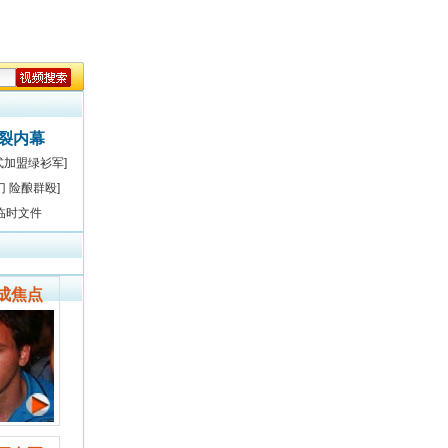
决裂内幕
式加盟绿衫军]
门 险酿群殴]
临时文件
成焦点