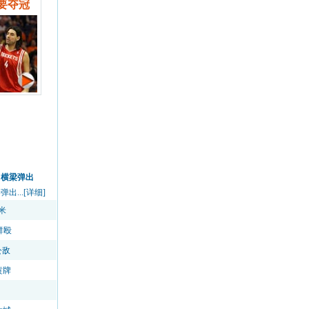
要夺冠
中横梁弹出
...[详细]
米
群殴
公敌
黄牌