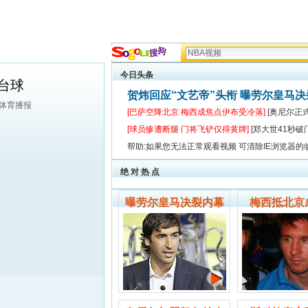
今日头条
台球
贺炜回应“文艺帝”头衔 曝劳尔皇马
狐体育播报
[巴萨空降北京 梅西成焦点伊布受冷落]
[奥尼尔正
[球员惨遭断腿 门将飞铲仅得黄牌]
[郑大世41秒破
帮助:如果您无法正常观看视频 可清除IE浏览器的
绝 对 热 点
曝劳尔皇马决裂内幕
梅西抵北京