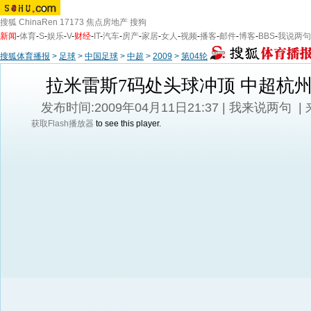
搜狐
ChinaRen
17173
焦点房地产
搜狗
新闻
-
体育
-
S
-
娱乐
-
V
-
财经
-
IT
-
汽车
-
房产
-
家居
-
女人
-
视频
-
播客
-
邮件
-
博客
-
BBS
-
我说两句
搜狐体育播报
>
足球
>
中国足球
>
中超
>
2009
>
第04轮
拉米雷斯7码处头球冲顶 中超杭州
发布时间:2009年04月11日21:37 |
我来说两句
|
获取Flash播放器
to see this player.