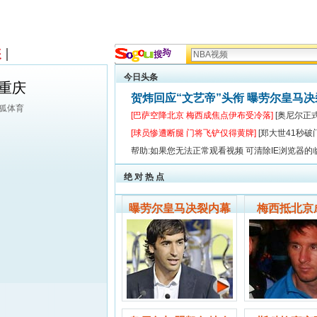
今日头条
重庆
贺炜回应“文艺帝”头衔 曝劳尔皇马
搜狐体育
[巴萨空降北京 梅西成焦点伊布受冷落]
[奥尼尔正
[球员惨遭断腿 门将飞铲仅得黄牌]
[郑大世41秒破
帮助:如果您无法正常观看视频 可清除IE浏览器的
绝 对 热 点
曝劳尔皇马决裂内幕
梅西抵北京