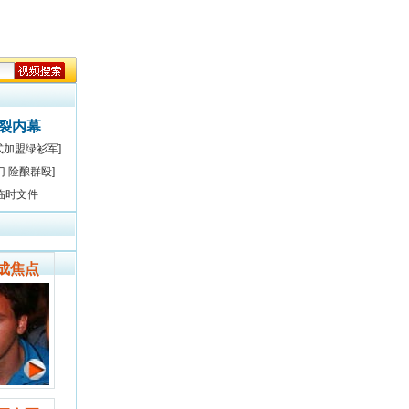
决裂内幕
式加盟绿衫军]
门 险酿群殴]
临时文件
成焦点