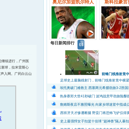
奥尼尔加盟凯尔特人
斯科拉豪言
每日新闻排行
5轮继续进行，广州医
直塞球，拉米雷斯心
应声入网。广药白云山
前锋门线推射竟
足球史上最脑残射门，前锋门线推射竟中横梁弹出
埃托奥破门难救主 西塞两元希腊劲旅3-2胜国
热身赛郑大世41秒破门 波鸿战意甲劲旅险酿
詹姆斯夜店不雅照曝光 向家乡球迷竖中指成
西班牙天才惨遭断腿 野蛮门将恐怖飞铲仅得
史上最强悍女子扣篮十佳球 “超神兽”隔人暴扣