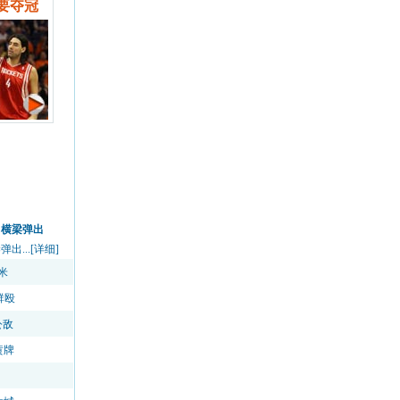
要夺冠
中横梁弹出
...[详细]
米
群殴
公敌
黄牌