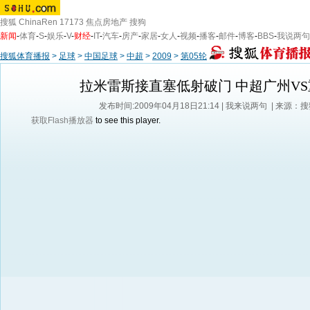
搜狐
ChinaRen
17173
焦点房地产
搜狗
新闻
-
体育
-
S
-
娱乐
-
V
-
财经
-
IT
-
汽车
-
房产
-
家居
-
女人
-
视频
-
播客
-
邮件
-
博客
-
BBS
-
我说两句
搜狐体育播报
>
足球
>
中国足球
>
中超
>
2009
>
第05轮
拉米雷斯接直塞低射破门 中超广州VS
发布时间:2009年04月18日21:14 |
我来说两句
| 来源：
获取Flash播放器
to see this player.