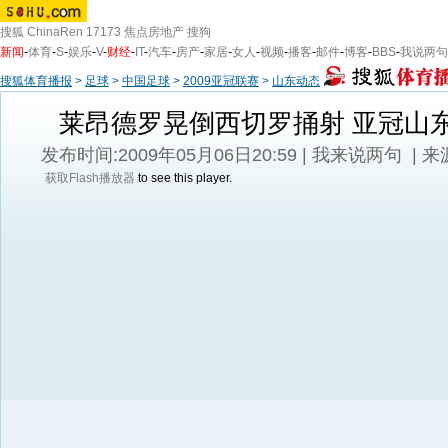
搜狐
ChinaRen
17173
焦点房地产
搜狗
新闻
-
体育
-
S
-
娱乐
-
V
-
财经
-
IT
-
汽车
-
房产
-
家居
-
女人
-
视频
-
播客
-
邮件
-
博客
-
BBS
-
我说两句
搜狐体育播报
>
足球
>
中国足球
>
2009亚冠联赛
>
山东动态
莱昂德罗晃倒西切罗捅射 亚冠山东
发布时间:2009年05月06日20:59 |
我来说两句
| 
获取Flash播放器
to see this player.