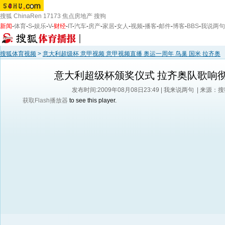
搜狐
ChinaRen
17173
焦点房地产
搜狗
新闻
-
体育
-
S
-
娱乐
-
V
-
财经
-
IT
-
汽车
-
房产
-
家居
-
女人
-
视频
-
播客
-
邮件
-
博客
-
BBS
-
我说两句
搜狐体育视频
>
意大利超级杯 意甲视频 意甲视频直播 奥运一周年 鸟巢 国米 拉齐奥
意大利超级杯颁奖仪式 拉齐奥队歌响
发布时间:2009年08月08日23:49 |
我来说两句
| 来源：
获取Flash播放器
to see this player.