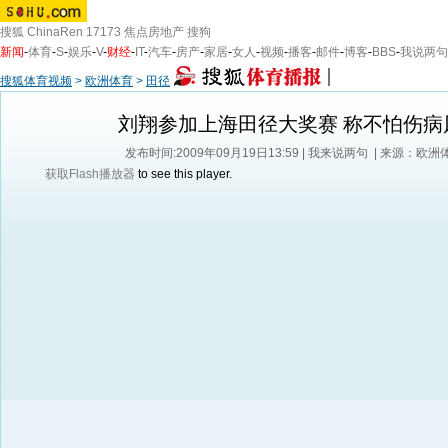
搜狐
ChinaRen
17173
焦点房地产
搜狗
新闻
-
体育
-
S
-
娱乐
-
V
-
财经
-
IT
-
汽车
-
房产
-
家居
-
女人
-
视频
-
播客
-
邮件
-
博客
-
BBS
-
我说两句
搜狐体育视频
>
欧洲体育
>
田径
刘翔参加上海田径大奖赛 称不怕伤病
发布时间:2009年09月19日13:59 |
我来说两句
| 来源：欧洲
获取Flash播放器
to see this player.