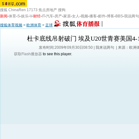
搜狐
ChinaRen
17173
焦点房地产
搜狗
新闻
-
体育
-
S
-
娱乐
-
V
-
财经
-
IT
-
汽车
-
房产
-
家居
-
女人
-
视频
-
播客
-
邮件
-
博客
-
BBS
-
我说两句
搜狐体育视频
>
欧洲体育
>
足球
杜卡底线吊射破门 埃及U20世青赛美国4-
发布时间:2009年09月30日08:50 |
我来说两句
| 来源：欧洲
获取Flash播放器
to see this player.