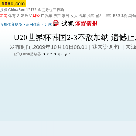
搜狐
ChinaRen
17173
焦点房地产
搜狗
新闻
-
体育
-
S
-
娱乐
-
V
-
财经
-
IT
-
汽车
-
房产
-
家居
-
女人
-
视频
-
播客
-
邮件
-
博客
-
BBS
-
我说两句
搜狐体育视频
>
欧洲体育
>
足球
U20世界杯韩国2-3不敌加纳 遗憾止
发布时间:2009年10月10日08:01 |
我来说两句
| 来
获取Flash播放器
to see this player.