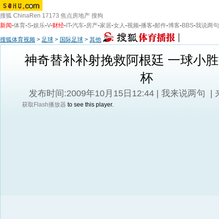
搜狐
ChinaRen
17173
焦点房地产
搜狗
新闻
-
体育
-
S
-
娱乐
-
V
-
财经
-
IT
-
汽车
-
房产
-
家居
-
女人
-
视频
-
播客
-
邮件
-
博客
-
BBS
-
我说两句
搜狐体育视频
>
足球
>
国际足球
>
其他
神奇替补补射挽救阿根廷 一球小
杯
发布时间:2009年10月15日12:44 |
我来说两句
|
获取Flash播放器
to see this player.