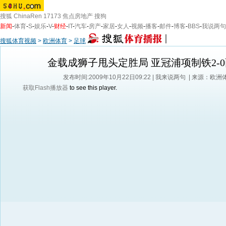
搜狐
ChinaRen
17173
焦点房地产
搜狗
新闻
-
体育
-
S
-
娱乐
-
V
-
财经
-
IT
-
汽车
-
房产
-
家居
-
女人
-
视频
-
播客
-
邮件
-
博客
-
BBS
-
我说两句
搜狐体育视频
>
欧洲体育
>
足球
金载成狮子甩头定胜局 亚冠浦项制铁2-
发布时间:2009年10月22日09:22 |
我来说两句
| 来源：欧洲
获取Flash播放器
to see this player.